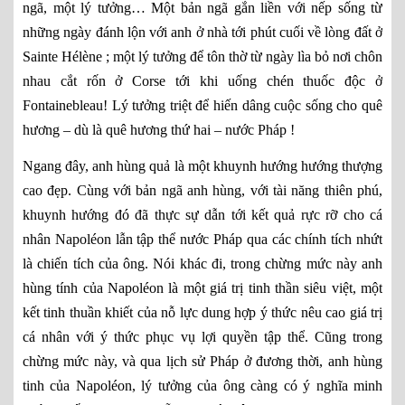
ngã, một lý tưởng… Một bản ngã gắn liền với nếp sống từ
những ngày đánh lộn với anh ở nhà tới phút cuối về lòng đất ở
Sainte Hélène ; một lý tưởng để tôn thờ từ ngày lìa bỏ nơi chôn
nhau cắt rốn ở Corse tới khi uống chén thuốc độc ở
Fontainebleau! Lý tưởng triệt để hiến dâng cuộc sống cho quê
hương – dù là quê hương thứ hai – nước Pháp !
Ngang đây, anh hùng quả là một khuynh hướng hướng thượng
cao đẹp. Cùng với bản ngã anh hùng, với tài năng thiên phú,
khuynh hướng đó đã thực sự dẫn tới kết quả rực rỡ cho cá
nhân Napoléon lẫn tập thể nước Pháp qua các chính tích nhứt
là chiến tích của ông. Nói khác đi, trong chừng mức này anh
hùng tính của Napoléon là một giá trị tinh thần siêu việt, một
kết tinh thuần khiết của nỗ lực dung hợp ý thức nêu cao giá trị
cá nhân với ý thức phục vụ lợi quyền tập thể. Cũng trong
chừng mức này, và qua lịch sử Pháp ở đương thời, anh hùng
tinh của Napoléon, lý tưởng của ông càng có ý nghĩa minh