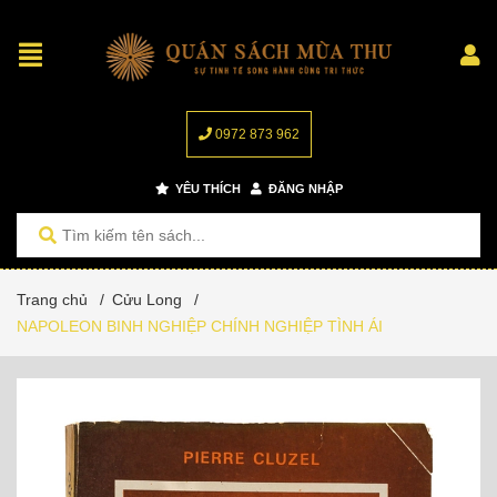
0972 873 962
YÊU THÍCH
ĐĂNG NHẬP
Trang chủ
/
Cửu Long
/
NAPOLEON BINH NGHIỆP CHÍNH NGHIỆP TÌNH ÁI