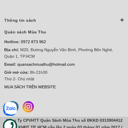
Thông tin sách
Quán sách Mùa Thu
Hotline:
0972 873 962
Địa chỉ:
M20, Đường Nguyễn Văn Bình, Phường Bến Nghé,
Quận 1, TP.HCM
Email:
quansachmuathu@hotmail.com
Giờ mở cửa:
8h-21h30
Thứ 2- Chủ nhật
MUA SÁCH TRÊN WEBSITE
Công Ty CPVHTT Quán Sách Mùa Thu số ĐKKD 0313904412
do sở KHĐT TP. HCM cấp lần 2 ngày 03 tháng 01 năm 2017 |