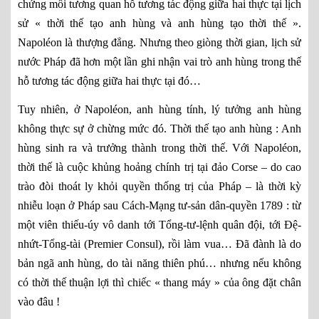
chứng mối tương quan hỗ tương tác động giữa hai thực tại lịch
sử « thời thế tạo anh hùng và anh hùng tạo thời thế ».
Napoléon là thượng đẳng. Nhưng theo giòng thời gian, lịch sử
nước Pháp đã hơn một lần ghi nhận vai trò anh hùng trong thế
hỗ tương tác động giữa hai thực tại đó…
Tuy nhiên, ở Napoléon, anh hùng tính, lý tưởng anh hùng
không thực sự ở chừng mức đó. Thời thế tạo anh hùng : Anh
hùng sinh ra và trưởng thành trong thời thế. Với Napoléon,
thời thế là cuộc khủng hoảng chính trị tại đảo Corse – do cao
trào đòi thoát ly khỏi quyền thống trị của Pháp – là thời kỳ
nhiễu loạn ở Pháp sau Cách-Mạng tư-sản dân-quyền 1789 : từ
một viên thiếu-úy vô danh tới Tổng-tư-lệnh quân đội, tới Đệ-
nhứt-Tổng-tài (Premier Consul), rồi làm vua… Đã đành là do
bản ngã anh hùng, do tài năng thiên phú… nhưng nếu không
có thời thế thuận lợi thì chiếc « thang máy » của ông đặt chân
vào đâu !