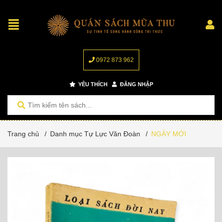
0972 873 962
YÊU THÍCH
ĐĂNG NHẬP
Trang chủ
/
Danh mục Tự Lực Văn Đoàn
/
NGÀY MỚI