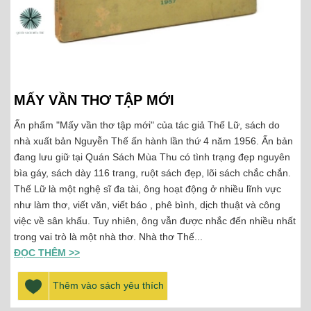
MẤY VẦN THƠ TẬP MỚI
Ấn phẩm "Mấy vần thơ tập mới" của tác giả Thế Lữ, sách do
nhà xuất bản Nguyễn Thế ấn hành lần thứ 4 năm 1956. Ấn bản
đang lưu giữ tại Quán Sách Mùa Thu có tình trạng đẹp nguyên
bìa gáy, sách dày 116 trang, ruột sách đẹp, lõi sách chắc chắn.
Thế Lữ là một nghệ sĩ đa tài, ông hoạt động ở nhiều lĩnh vực
như làm thơ, viết văn, viết báo , phê bình, dịch thuật và công
việc về sân khấu. Tuy nhiên, ông vẫn được nhắc đến nhiều nhất
trong vai trò là một nhà thơ. Nhà thơ Thế...
ĐỌC THÊM >>
Thêm vào sách yêu thích