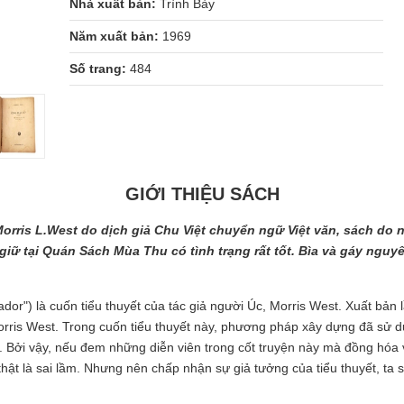
Nhà xuất bản:
Trình Bày
Năm xuất bản:
1969
Số trang:
484
GIỚI THIỆU SÁCH
orris L.West do dịch giả Chu Việt chuyển ngữ Việt văn, sách do 
iữ tại Quán Sách Mùa Thu có tình trạng rất tốt. Bìa và gáy nguy
r") là cuốn tiểu thuyết của tác giả người Úc, Morris West. Xuất bản 
rris West. Trong cuốn tiểu thuyết này, phương pháp xây dựng đã sử 
t. Bởi vậy, nếu đem những diễn viên trong cốt truyện này mà đồng hóa 
thật là sai lầm. Nhưng nên chấp nhận sự giả tưởng của tiểu thuyết, ta 