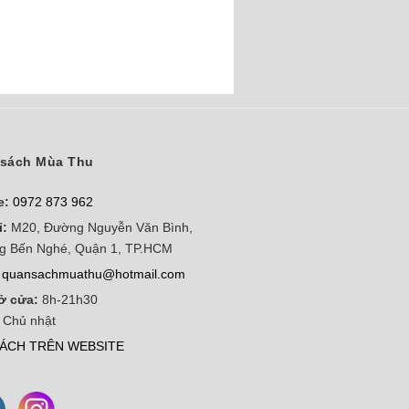
sách Mùa Thu
e:
0972 873 962
ỉ:
M20, Đường Nguyễn Văn Bình,
g Bến Nghé, Quận 1, TP.HCM
quansachmuathu@hotmail.com
ở cửa:
8h-21h30
 Chủ nhật
ÁCH TRÊN WEBSITE