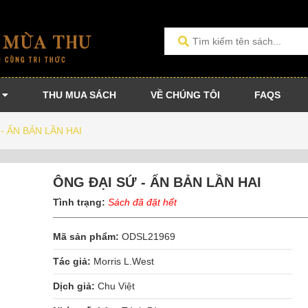
THU MUA SÁCH
VỀ CHÚNG TÔI
FAQS
 - ẤN BẢN LẦN HAI
ÔNG ĐẠI SỨ - ẤN BẢN LẦN HAI
Tình trạng:
Sách đã đặt hết
Mã sản phẩm:
ODSL21969
Tác giả:
Morris L.West
Dịch giả:
Chu Việt