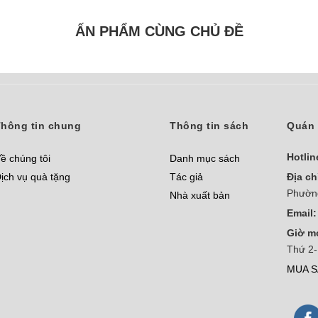
ẤN PHẨM CÙNG CHỦ ĐỀ
hông tin chung
Thông tin sách
Quán 
Hotlin
ề chúng tôi
Danh mục sách
ịch vụ quà tặng
Tác giả
Địa ch
Phườn
Nhà xuất bản
Email:
Giờ m
Thứ 2-
MUA S