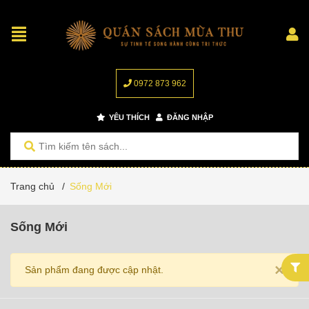
0972 873 962
YÊU THÍCH
ĐĂNG NHẬP
Trang chủ
/
Sống Mới
Sống Mới
×
Sản phẩm đang được cập nhật.