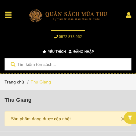
0972 873 962
YÊU THÍCH
ĐĂNG NHẬP
Trang chủ
/
Thu Giang
Thu Giang
×
Sản phẩm đang được cập nhật.