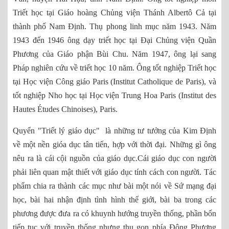
Triết học tại Giáo hoàng Chủng viện Thánh Albertô Cả tại
thành phố Nam Định. Thụ phong linh mục năm 1943. Năm
1943 đến 1946 ông dạy triết học tại Đại Chủng viện Quần
Phương của Giáo phận Bùi Chu. Năm 1947, ông lại sang
Pháp nghiên cứu về triết học 10 năm. Ông tốt nghiệp Triết học
tại Học viện Công giáo Paris (Institut Catholique de Paris), và
tốt nghiệp Nho học tại Học viện Trung Hoa Paris (Institut des
Hautes Études Chinoises), Paris.
Quyển "Triết lý giáo dục" là những tư tưởng của Kim Định
về một nền gióa dục tân tiến, hợp với thời đại. Những gì ông
nêu ra là cái cội nguồn của giáo dục.Cái giáo dục con người
phải liên quan mật thiết với giáo dục tính cách con người. Tác
phẩm chia ra thành các mục như bài một nói về Sứ mạng đại
học, bài hai nhận định tình hình thế giới, bài ba trong các
phương được đưa ra có khuynh hướng truyền thống, phần bốn
tiếp tục với truyền thống nhưng thu gọn phía Đông Phương