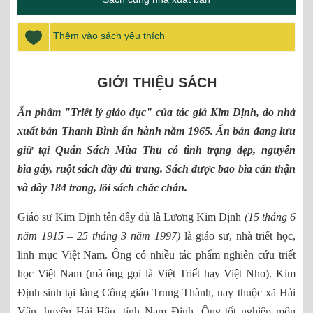
Thêm vào sách yêu thích
GIỚI THIỆU SÁCH
Ấn phẩm "Triết lý giáo dục" của tác giả Kim Định, do nhà
xuất bản Thanh Bình ấn hành năm 1965. Ấn bản đang lưu
giữ tại Quán Sách Mùa Thu có tình trạng đẹp, nguyên
bìa gáy, ruột sách đầy đủ trang. Sách được bao bìa cẩn thận
và dày 184 trang, lõi sách chắc chắn.
Giáo sư Kim Định tên đầy đủ là Lương Kim Định
(15 tháng 6
năm 1915 – 25 tháng 3 năm 1997)
là giáo sư, nhà triết học,
linh mục Việt Nam. Ông có nhiều tác phẩm nghiên cứu triết
học Việt Nam (mà ông gọi là Việt Triết hay Việt Nho). Kim
Định sinh tại làng Công giáo Trung Thành, nay thuộc xã Hải
Vân, huyện Hải Hậu, tỉnh Nam Định. Ông tốt nghiệp môn