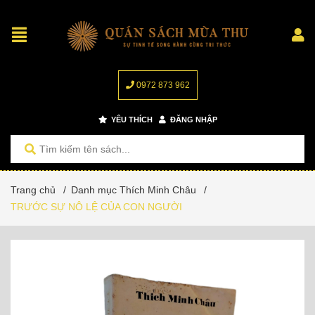
0972 873 962
YÊU THÍCH
ĐĂNG NHẬP
Trang chủ
/
Danh mục Thích Minh Châu
/
TRƯỚC SỰ NÔ LỆ CỦA CON NGƯỜI