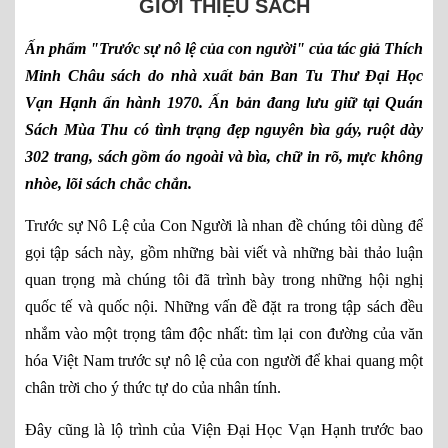
GIỚI THIỆU SÁCH
Ấn phẩm
"Trước sự nô lệ của con người"
của tác giả Thích
Minh Châu sách do nhà xuất bản Ban Tu Thư Đại Học
Vạn Hạnh ấn hành 1970. Ấn bản đang lưu giữ tại Quán
Sách Mùa Thu có tình trạng đẹp nguyên bìa gáy, ruột dày
302 trang, sách gồm áo ngoài và bìa, chữ in rõ, mực không
nhòe, lõi sách chắc chắn.
Trước sự Nô Lệ của Con Người là nhan đề chúng tôi dùng để
gọi tập sách này, gồm những bài viết và những bài thảo luận
quan trọng mà chúng tôi đã trình bày trong những hội nghị
quốc tế và quốc nội. Những vấn đề đặt ra trong tập sách đều
nhắm vào một trọng tâm độc nhất: tìm lại con đường của văn
hóa Việt Nam trước sự nô lệ của con người để khai quang một
chân trời cho ý thức tự do của nhân tính.
Đây cũng là lộ trình của Viện Đại Học Vạn Hạnh trước bao