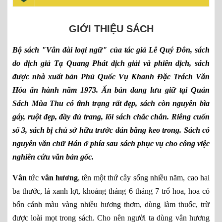
GIỚI THIỆU SÁCH
Bộ sách "Vân đài loại ngữ" của tác giả Lê Quý Đôn, sách
do dịch giả Tạ Quang Phát dịch giải và phiên dịch, sách
được nhà xuất bản Phủ Quốc Vụ Khanh Đặc Trách Văn
Hóa ấn hành năm 1973. Ấn bản đang lưu giữ tại Quán
Sách Mùa Thu có tình trạng rất đẹp, sách còn nguyên bìa
gáy, ruột đẹp, đầy đủ trang, lõi sách chắc chắn. Riêng cuốn
số 3, sách bị chủ sở hữu trước dán băng keo trong. Sách có
nguyên văn chữ Hán ở phía sau sách phục vụ cho công việc
nghiên cứu văn bản gốc.
Vân
tức
vân hương
, tên một thứ cây sống nhiều năm, cao hai
ba thước, lá xanh lợt, khoảng tháng 6 tháng 7 trổ hoa, hoa có
bốn cánh màu vàng nhiều hương thơm, dùng làm thuốc, trừ
được loài mọt trong sách. Cho nên người ta dùng vân hương