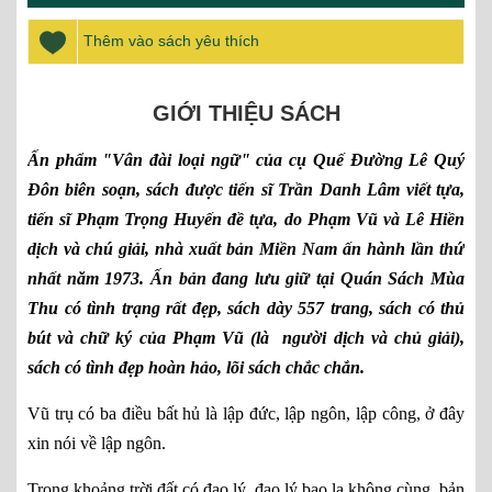
Thêm vào sách yêu thích
GIỚI THIỆU SÁCH
Ấn phẩm "Vân đài loại ngữ" của cụ Quế Đường Lê Quý
Đôn biên soạn, sách được tiến sĩ Trần Danh Lâm viết tựa,
tiến sĩ Phạm Trọng Huyến đề tựa, do Phạm Vũ và Lê Hiền
dịch và chú giải, nhà xuất bản Miền Nam ấn hành lần thứ
nhất năm 1973. Ấn bản đang lưu giữ tại Quán Sách Mùa
Thu có tình trạng rất đẹp, sách dày 557 trang, sách có thủ
bút và chữ ký của Phạm Vũ (là người dịch và chủ giải),
sách có tình đẹp hoàn hảo, lõi sách chắc chắn.
Vũ trụ có ba điều bất hủ là lập đức, lập ngôn, lập công, ở đây
xin nói về lập ngôn.
Trong khoảng trời đất có đạo lý, đạo lý bao la không cùng, bản