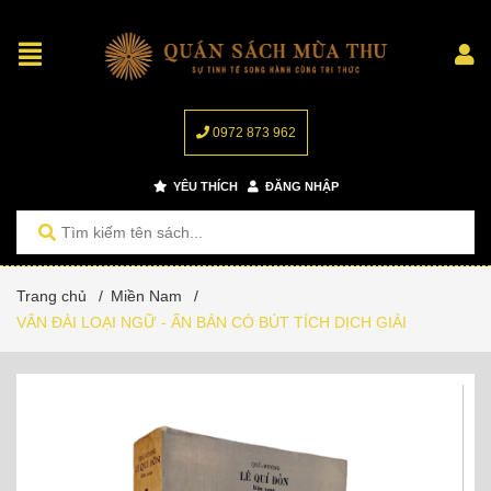
0972 873 962
YÊU THÍCH
ĐĂNG NHẬP
Trang chủ
/
Miền Nam
/
VÂN ĐÀI LOẠI NGỮ - ẤN BẢN CÓ BÚT TÍCH DỊCH GIẢI