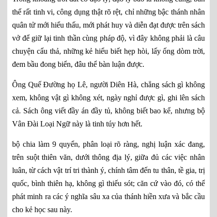
thể rất tinh vi, công dụng thật rõ rệt, chỉ những bậc thánh nhân
quân tử mới hiểu thấu, mới phát huy và diễn đạt được trên sách
vở để giữ lại tinh thần cùng pháp độ, vì đây không phải là câu
chuyện cẩu thả, những kẻ hiểu biết hẹp hòi, lấy ống dòm trời,
đem bầu đong biển, đâu thể bàn luận được.
Ông Quế Đường họ Lê, người Diên Hà, chẳng sách gì không
xem, không vật gì không xét, ngày nghỉ được gì, ghi lên sách
cả. Sách ông viết đầy án đầy tủ, không biết bao kể, nhưng bộ
Vân Đài Loại Ngữ này là tinh túy hơn hết.
bộ chia làm 9 quyển, phân loại rõ ràng, nghị luận xác đang,
trên suột thiên văn, dưới thông địa lý, giữa đủ các việc nhân
luân, từ cách vật trí tri thành ý, chính tâm đến tu thân, tề gia, trị
quốc, bình thiên hạ, không gì thiếu sót; căn cứ vào đó, có thể
phát minh ra các ý nghĩa sâu xa của thánh hiền xưa và bắc cầu
cho kẻ học sau này.