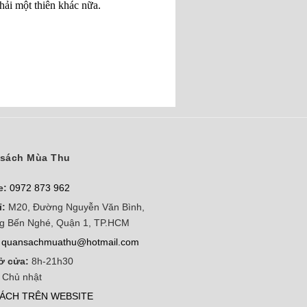
hải một thiên khác nữa.
sách Mùa Thu
e:
0972 873 962
ỉ:
M20, Đường Nguyễn Văn Bình,
g Bến Nghé, Quận 1, TP.HCM
quansachmuathu@hotmail.com
ở cửa:
8h-21h30
 Chủ nhật
ÁCH TRÊN WEBSITE