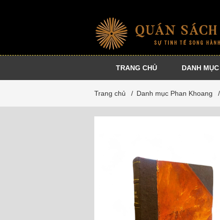
TRANG CHỦ
DANH MỤC
Nhà
Sự
Danh
Dự
Trang chủ
/
Danh mục Phan Khoang
xuất
kiện
tác
án
bản
cộng
đồng