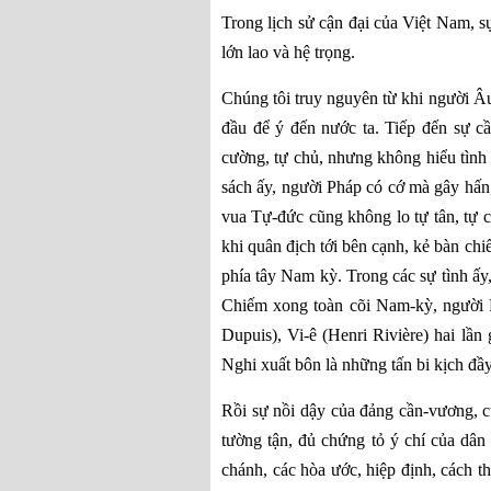
Trong lịch sử cận đại của Việt Nam, s
lớn lao và hệ trọng.
Chúng tôi truy nguyên từ khi người Âu-
đầu để ý đến nước ta. Tiếp đến sự 
cường, tự chủ, nhưng không hiểu tình 
sách ấy, người Pháp có cớ mà gây hấn
vua Tự-đức cũng không lo tự tân, tự cư
khi quân địch tới bên cạnh, kẻ bàn chi
phía tây Nam kỳ. Trong các sự tình ấy,
Chiếm xong toàn cõi Nam-kỳ, người P
Dupuis), Vi-ê (Henri Rivière) hai lầ
Nghi xuất bôn là những tấn bi kịch đầy
Rồi sự nồi dậy của đảng cần-vương, c
tường tận, đủ chứng tỏ ý chí của dân 
chánh, các hòa ước, hiệp định, cách 