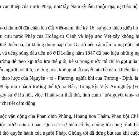
ự can thiệp của nước Pháp, như lấy Nam kỳ làm thuộc địa, đặt bảo hộ ở 
 châu mới đặt chân lên đất Việt-nam, thế kỷ 16, sự giao thiệp giữa họ v
cầu cứu nước Pháp của Hoàng-tử Cảnh và hiệp ước Vét-xây không h
thế thiên hạ, lại không dung nạp đạo Gia-tô nên cái mầm xung đột sinh 
, và tiếng súng đầu tiên nổ ở Đà-nẵng năm 1847 đã báo hiệu những n
ờng để theo kịp trào lưu thế giới, kẻ sĩ trong nước thì chỉ lo gọt giũ
ến, người nói thủ, kẻ ưng hòa, không nhất quyết một bề nào, khiến dẫn 
 thao lược của Nguyễn - tri - Phương, nghĩa khí của Trương - Định, là 
háp mưu bành trướng thế lực ra Bắc, Trung-kỳ. Việc An-nghiệp (Fr
n gây sự ở Hà nội, việc Thuận-an thất thủ, tình cảnh "tứ-nguyệt tam-
 chi tiết cảm động.
uộc vận động của Phan-đình-Phùng, Hoàng-hoa-Thám, Phan-bội-Châu v
tộc trước cơn tai nạn. Qua các sự biên cố ấy, chúng tôi cũng trình bày
thi thố quyền hành của người Pháp. Chúng tôi đã dừng bút sau khi cuộ