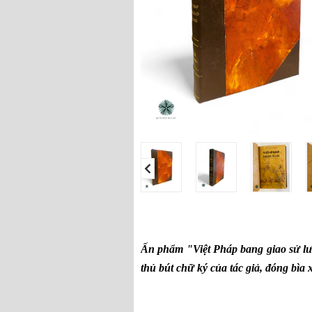
Ấn phẩm "Việt Pháp bang giao sử l
thủ bút chữ ký của tác giả, đóng bìa 