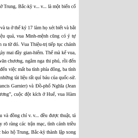
Trung, Bắc-kỳ v... v... là một biến cố
à ta ở thế kỷ 17 làm họ xét biết và bắt
iệu quả, vua Minh-mệnh cũng có ý tự
ra từ đó. Vua Thiệu-trị tiếp tục chánh
gày mai đầy gian-hiểm. Thế mà kế vua,
a văn chương, ngâm nga thi phú, rồi đến
đến việc mất ba tỉnh phía đông, ba tỉnh
những tài liệu rất quí báu của quốc-sử.
ancis Garnier) và Đồ-phổ Nghĩa (Jean
 vương”, cuộc đột kích ở Huế, vua Hàm
à đồng chí v. v... đều được thuật, tả
 rõ ràng các trận mạc, tình cảnh triều
c bảo hộ Trung, Bắc-kỳ thành lập xong