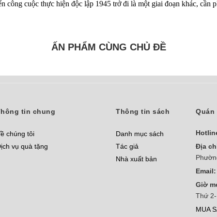
n công cuộc thực hiện độc lập 1945 trở đi là một giai đoạn khác, cần p
ẤN PHẨM CÙNG CHỦ ĐỀ
hông tin chung
Thông tin sách
Quán 
Hotlin
ề chúng tôi
Danh mục sách
ịch vụ quà tặng
Tác giả
Địa ch
Phườn
Nhà xuất bản
Email:
Giờ m
Thứ 2-
MUA S