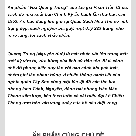
Ấn phẩm "Vua Quang Trung" của tác giả Phan Trần Chúc,
sách do nhà xuất bản Chính Ký ấn hành lần thứ hai năm
1953. Ấn bản đang lưu giữ tại Quán Sách Mùa Thu có tình
trạng đẹp, sách nguyên bìa gáy, ruột dày 223 trang, chữ
in rõ ràng, lõi sách chắc chắn.
Quang Trung (Nguyễn Huệ) là một nhân vật lớn trong một
thời kỳ vừa bi, vừa hùng của lịch sử dân tộc. Bi vì cảnh
chế độ phong kiến suy tàn với bao cảnh khuynh loát,
chém giết lẫn nhau; hùng vì chiến thắng oanh liệt của
nghĩa quân Tây Sơn cùng một lúc lật đổ các thế lực
phong kiến Trịnh, Nguyễn, đánh bại phong kiến Mãn
Thanh xâm lược, kéo theo luôn cả cái triều đại Lê Chiêu
Thống ươn hèn vào vòng xoáy của hố sâu diệt vong.
ẤN PHẨM CÙNG CHỦ ĐỀ