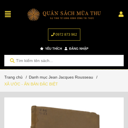
0972 873 962
YÊU THÍCH
ĐĂNG NHẬP
Trang chủ
/
Danh mục Jean Jacques Rousseau
/
XÃ ƯỚC - ẤN BẢN ĐẶC BIỆT