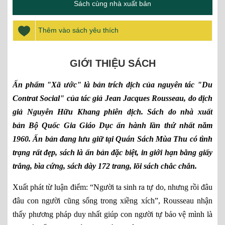
Sách cùng nhà xuất bản
Thêm vào sách yêu thích
GIỚI THIỆU SÁCH
Ấn phẩm "Xã ước" là bản trích dịch của nguyên tác "Du
Contrat Social" của tác giả Jean Jacques Rousseau, do dịch
giả Nguyễn Hữu Khang phiên dịch. Sách do nhà xuất
bản Bộ Quốc Gia Giáo Dục ấn hành lần thứ nhất năm
1960. Ấn bản đang lưu giữ tại Quán Sách Mùa Thu có tình
trạng rất đẹp, sách là ấn bản đặc biệt, in giới hạn bằng giấy
trắng, bìa cứng, sách dày 172 trang, lõi sách chắc chắn.
Xuất phát từ luận điểm: “Người ta sinh ra tự do, nhưng rồi đâu
đâu con người cũng sống trong xiềng xích”, Rousseau nhận
thấy phương pháp duy nhất giúp con người tự bảo vệ mình là