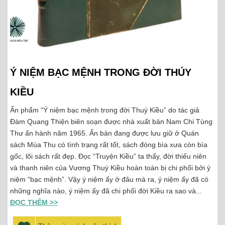
Ý NIỆM BẠC MỆNH TRONG ĐỜI THÚY
KIỀU
Ấn phẩm “Ý niệm bạc mệnh trong đời Thuý Kiều” do tác giả
Đàm Quang Thiện biên soạn được nhà xuất bản Nam Chi Tùng
Thư ấn hành năm 1965. Ấn bản đang được lưu giữ ở Quán
sách Mùa Thu có tình trạng rất tốt, sách đóng bìa xưa còn bìa
gốc, lõi sách rất đẹp. Đọc “Truyện Kiều” ta thấy, đời thiếu niên
và thanh niên của Vương Thuý Kiều hoàn toàn bị chi phối bởi ý
niệm “bạc mệnh”. Vậy ý niệm ấy ở đâu mà ra, ý niệm ấy đã có
những nghĩa nào, ý niệm ấy đã chi phối đời Kiều ra sao và...
ĐỌC THÊM >>