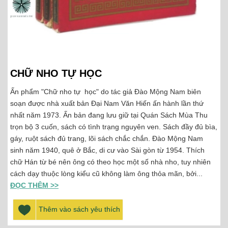
CHỮ NHO TỰ HỌC
Ấn phẩm "Chữ nho tự học" do tác giả Đào Mộng Nam biên
soạn được nhà xuất bản Đại Nam Văn Hiến ấn hành lần thứ
nhất năm 1973. Ấn bản đang lưu giữ tại Quán Sách Mùa Thu
trọn bộ 3 cuốn, sách có tình trạng nguyên ven. Sách đầy đủ bìa,
gáy, ruột sách đủ trang, lõi sách chắc chắn. Đào Mộng Nam
sinh năm 1940, quê ở Bắc, di cư vào Sài gòn từ 1954. Thích
chữ Hán từ bé nên ông có theo học một số nhà nho, tuy nhiên
cách dạy thuộc lòng kiểu cũ không làm ông thỏa mãn, bởi...
ĐỌC THÊM >>
Thêm vào sách yêu thích