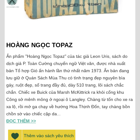
HOÀNG NGỌC TOPAZ
Ấn phẩm "Hoàng Ngọc Topaz" của tác giả Leon Uris, sách do
dịch giả P. Toàn Cường chuyển ngữ Việt văn, được nhà xuất
bản Tổ hợp Gió ấn hành lần thứ nhất năm 1973. Ấn bản đang
lưu giữ ở Quán Sách Mùa Thu có tình trạng đẹp nguyên bìa
gáy, ruột đẹp, số trang đầy đủ, dày 510 trang, lõi sách chắc
chắn. Chiếc xe Buick của Marsh McKittrick ra khỏi cổng khu
Công sở mênh mông ở ngoại ô Langley. Chàng từ tốn cho xe ra
xa lộ, rồi mở ga chạy về hướng Hoa Thịnh Đốn, tay chàng bồn
chồn sờ vào chiếc cặp da...
ĐỌC THÊM >>
Thêm vào sách yêu thích