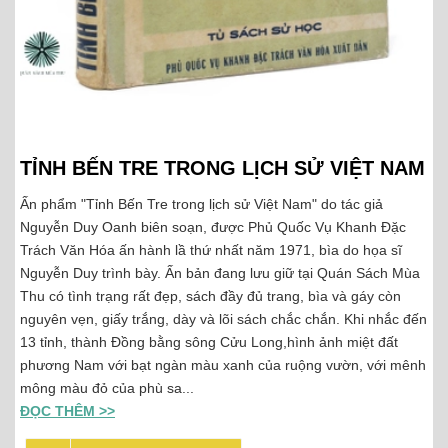
TỈNH BẾN TRE TRONG LỊCH SỬ VIỆT NAM
Ấn phẩm "Tỉnh Bến Tre trong lịch sử Việt Nam" do tác giả
Nguyễn Duy Oanh biên soạn, được Phủ Quốc Vụ Khanh Đặc
Trách Văn Hóa ấn hành lầ thứ nhất năm 1971, bìa do họa sĩ
Nguyễn Duy trình bày. Ấn bản đang lưu giữ tại Quán Sách Mùa
Thu có tình trạng rất đẹp, sách đầy đủ trang, bìa và gáy còn
nguyên vẹn, giấy trắng, dày và lõi sách chắc chắn. Khi nhắc đến
13 tỉnh, thành Đồng bằng sông Cửu Long,hình ảnh miệt đất
phương Nam với bạt ngàn màu xanh của ruộng vườn, với mênh
mông màu đỏ của phù sa...
ĐỌC THÊM >>