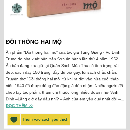
ĐỒI THÔNG HAI MỘ
Ấn phẩm "Đồi thông hai mộ" của tác giả Tùng Giang - Vũ Đình
Trung do nhà xuất bản Yên Sơn ấn hành lần thứ 4 năm 1952.
Ấn bản đang lưu giữ tại Quán Sách Mùa Thu có tình trạng rất
đẹp, sách dày 150 trang, đầy đủ bìa gáy, lõi sách chắc chắn.
Truyện thơ "Đồi thông hai mộ" từ khi ra đời vào nửa cuối thập
niên 1940 đã được đông đảo độc giả đón nhận. Nhiều người đã
chép tay tác phẩm, thậm chí thuộc lòng nhiều đoạn như “Anh
Đinh –Lăng giờ đây đâu nhỉ? – Anh của em yêu quý nhất đời –...
ĐỌC THÊM >>
Thêm vào sách yêu thích