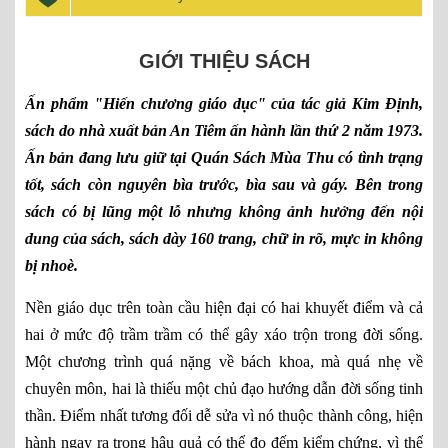
GIỚI THIỆU SÁCH
Ấn phẩm "Hiến chương giáo dục" của tác giả Kim Định,
sách do nhà xuất bản An Tiêm ấn hành lần thứ 2 năm 1973.
Ấn bản đang lưu giữ tại Quán Sách Mùa Thu có tình trạng
tốt, sách còn nguyên bìa trước, bìa sau và gáy. Bên trong
sách có bị lũng một lỗ nhưng không ảnh hưởng đến nội
dung của sách, sách dày 160 trang, chữ in rõ, mực in không
bị nhoè.
Nền giáo dục trên toàn cầu hiện đại có hai khuyết điểm và cả
hai ở mức độ trầm trầm có thể gây xáo trộn trong đời sống.
Một chương trình quá nặng về bách khoa, mà quá nhẹ về
chuyên môn, hai là thiếu một chủ đạo hướng dẫn đời sống tinh
thần. Điểm nhất tương đối dễ sửa vì nó thuộc thành công, hiện
hành ngay ra trong hậu quả có thể đo đếm kiểm chứng, vì thế