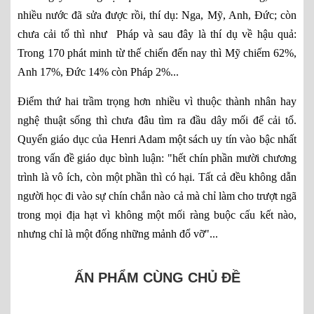
nhiều nước đã sửa được rồi, thí dụ: Nga, Mỹ, Anh, Đức; còn
chưa cải tổ thì như Pháp và sau đây là thí dụ về hậu quả:
Trong 170 phát minh từ thế chiến đến nay thì Mỹ chiếm 62%,
Anh 17%, Đức 14% còn Pháp 2%...
Điểm thứ hai trầm trọng hơn nhiều vì thuộc thành nhân hay
nghệ thuật sống thì chưa đâu tìm ra đầu dây mối để cải tổ.
Quyển giáo dục của Henri Adam một sách uy tín vào bậc nhất
trong vấn đề giáo dục bình luận: "hết chín phần mười chương
trình là vô ích, còn một phần thì có hại. Tất cả đều không dẫn
người học đi vào sự chín chắn nào cả mà chỉ làm cho trượt ngã
trong mọi địa hạt vì không một mối ràng buộc cấu kết nào,
nhưng chỉ là một đống những mảnh đổ vỡ"...
ẤN PHẨM CÙNG CHỦ ĐỀ