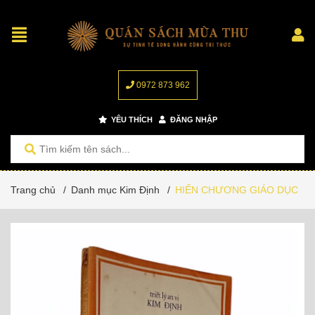
0972 873 962
YÊU THÍCH
ĐĂNG NHẬP
Trang chủ
/
Danh mục Kim Định
/
HIẾN CHƯƠNG GIÁO DỤC