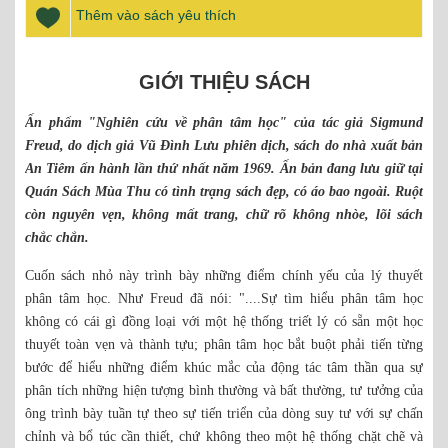
Thêm vào sách yêu thích
GIỚI THIỆU SÁCH
Ấn phẩm "Nghiên cứu về phân tâm học" của tác giả Sigmund
Freud, do dịch giả Vũ Đình Lưu phiên dịch, sách do nhà xuất bản
An Tiêm ấn hành lần thứ nhất năm 1969. Ấn bản đang lưu giữ tại
Quán Sách Mùa Thu có tình trạng sách đẹp, có áo bao ngoài. Ruột
còn nguyên vẹn, không mất trang, chữ rõ không nhòe, lõi sách
chắc chắn.
Cuốn sách nhỏ này trình bày những điểm chính yếu của lý thuyết
phân tâm học. Như Freud đã nói: "....Sự tìm hiểu phân tâm học
không có cái gì đồng loại với một hệ thống triết lý có sẵn một học
thuyết toàn vẹn và thành tựu; phân tâm học bắt buột phải tiến từng
bước để hiểu những điểm khúc mắc của động tác tâm thần qua sự
phân tích những hiện tượng bình thường và bất thường, tư tưởng của
ông trình bày tuần tự theo sự tiến triển của dòng suy tư với sự chấn
chỉnh và bổ túc cần thiết, chứ không theo một hệ thống chặt chẽ và