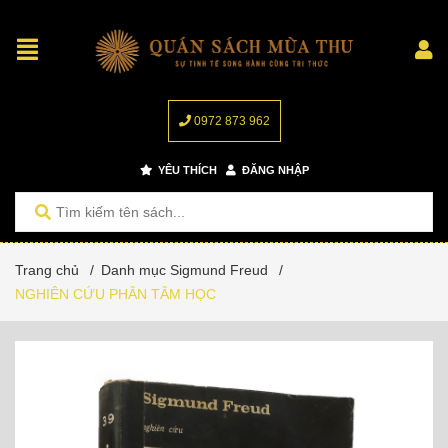
0972 873 962
YÊU THÍCH
ĐĂNG NHẬP
Trang chủ
/
Danh mục Sigmund Freud
/
NGHIÊN CỨU PHÂN TÂM HỌC