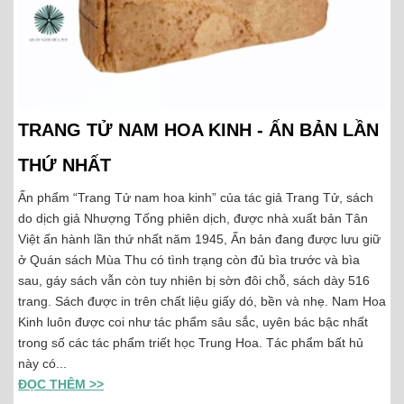
TRANG TỬ NAM HOA KINH - ẤN BẢN LẦN
THỨ NHẤT
Ấn phẩm “Trang Tử nam hoa kinh” của tác giả Trang Tử, sách
do dịch giả Nhượng Tống phiên dịch, được nhà xuất bản Tân
Việt ấn hành lần thứ nhất năm 1945, Ấn bản đang được lưu giữ
ở Quán sách Mùa Thu có tình trạng còn đủ bìa trước và bìa
sau, gáy sách vẫn còn tuy nhiên bị sờn đôi chỗ, sách dày 516
trang. Sách được in trên chất liệu giấy dó, bền và nhẹ. Nam Hoa
Kinh luôn được coi như tác phẩm sâu sắc, uyên bác bậc nhất
trong số các tác phẩm triết học Trung Hoa. Tác phẩm bất hủ
này có...
ĐỌC THÊM >>