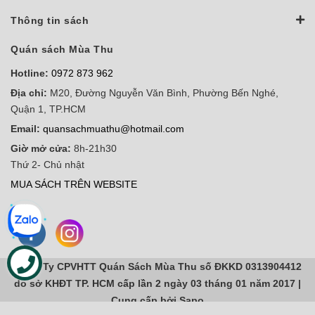
Thông tin sách
Quán sách Mùa Thu
Hotline:
0972 873 962
Địa chỉ:
M20, Đường Nguyễn Văn Bình, Phường Bến Nghé,
Quận 1, TP.HCM
Email:
quansachmuathu@hotmail.com
Giờ mở cửa:
8h-21h30
Thứ 2- Chủ nhật
MUA SÁCH TRÊN WEBSITE
Công Ty CPVHTT Quán Sách Mùa Thu số ĐKKD 0313904412
do sở KHĐT TP. HCM cấp lần 2 ngày 03 tháng 01 năm 2017 |
Cung cấp bởi
Sapo