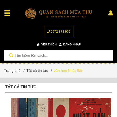
0972 873 962
YÊU THÍCH
ĐĂNG NHẬP
Trang chủ
/
Tất cả tin tức
/
văn học Nhật Bản
TẤT CẢ TIN TỨC