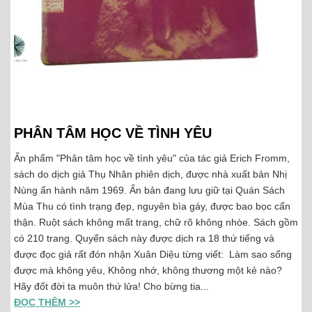
PHÂN TÂM HỌC VỀ TÌNH YÊU
Ấn phẩm "Phân tâm học về tình yêu" của tác giả Erich Fromm,
sách do dịch giả Thụ Nhân phiên dịch, được nhà xuất bản Nhị
Nùng ấn hành năm 1969. Ấn bản đang lưu giữ tại Quán Sách
Mùa Thu có tình trạng đẹp, nguyên bìa gáy, được bao bọc cẩn
thận. Ruột sách không mất trang, chữ rõ không nhòe. Sách gồm
có 210 trang. Quyển sách này được dịch ra 18 thứ tiếng và
được đọc giả rất đón nhận Xuân Diệu từng viết: Làm sao sống
được mà không yêu, Không nhớ, không thương một kẻ nào?
Hãy đốt đời ta muôn thứ lửa! Cho bừng tia...
ĐỌC THÊM >>