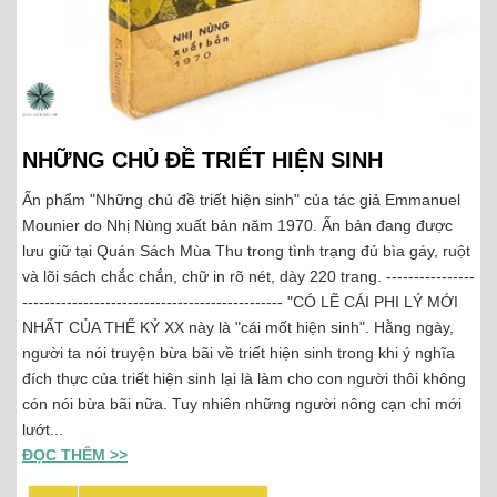
NHỮNG CHỦ ĐỀ TRIẾT HIỆN SINH
Ấn phẩm "Những chủ đề triết hiện sinh" của tác giả Emmanuel
Mounier do Nhị Nùng xuất bản năm 1970. Ấn bản đang được
lưu giữ tại Quán Sách Mùa Thu trong tình trạng đủ bìa gáy, ruột
và lõi sách chắc chắn, chữ in rõ nét, dày 220 trang. ----------------
----------------------------------------------- "CÓ LẼ CÁI PHI LÝ MỚI
NHẤT CỦA THẾ KỶ XX này là "cái mốt hiện sinh". Hằng ngày,
người ta nói truyện bừa bãi về triết hiện sinh trong khi ý nghĩa
đích thực của triết hiện sinh lại là làm cho con người thôi không
cón nói bừa bãi nữa. Tuy nhiên những người nông cạn chỉ mới
lướt...
ĐỌC THÊM >>