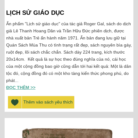
LỊCH SỬ GIÁO DỤC
Ấn phẩm "Lịch sử giáo dục" của tác giả Roger Gal, sách do dịch
giả Lê Thanh Hoang Dân và Trần Hữu Đức phiên dịch, được
nhà xuất bản Trẻ ấn hành năm 1971. Ấn bản đang lưu giữ tại
Quán Sách Mùa Thu có tình trạng rất đẹp, sách nguyên bìa gáy,
ruột đẹp, lõi sách chắc chắn. Sách dày 224 trang, kích thước
20x14cm. Kết quả là sự học theo đúng nghĩa của nó, cái học
của một cộng đồng bao giờ cũng dẫn tới hai kết quả: Một là dân
tộc đó, cộng đồng đó có một kho tàng kiến thức phong phú, do
phát...
ĐỌC THÊM >>
Thêm vào sách yêu thích